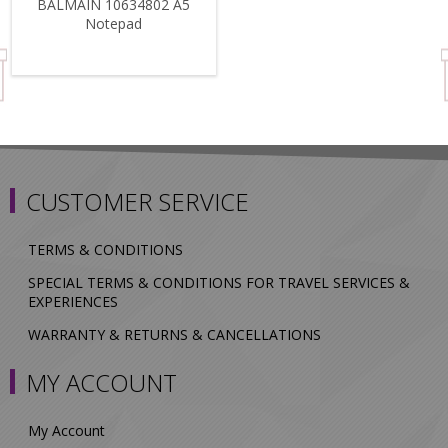
BALMAIN 10634802 A5
Notepad
CUSTOMER SERVICE
TERMS & CONDITIONS
SPECIAL TERMS & CONDITIONS FOR TRAVEL SERVICES &
EXPERIENCES
WARRANTY & RETURNS & CANCELLATIONS
MY ACCOUNT
My Account